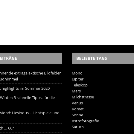
EITRÄGE
BELIEBTE TAGS
hnende extragalaktische Bildfelder
Mond
Südhimmel
Jupiter
Teleskop
trohighlights im Sommer 2020
Mars
Milchstrasse
inter: 3 schnelle Tipps, für die
Venus
Komet
 Mond: Hesiodus – Lichtspiele und
Sonne
Astrofotografie
Saturn
ich … 66?