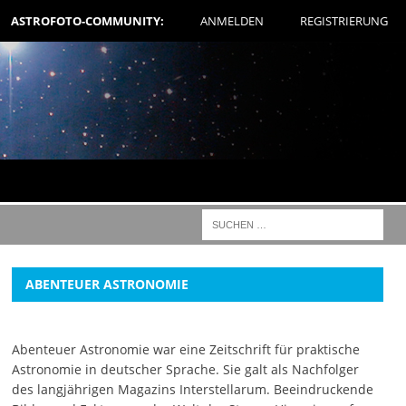
ASTROFOTO-COMMUNITY:
ANMELDEN
REGISTRIERUNG
ABENTEUER ASTRONOMIE
Abenteuer Astronomie war eine Zeitschrift für praktische
Astronomie in deutscher Sprache. Sie galt als Nachfolger
des langjährigen Magazins Interstellarum. Beeindruckende