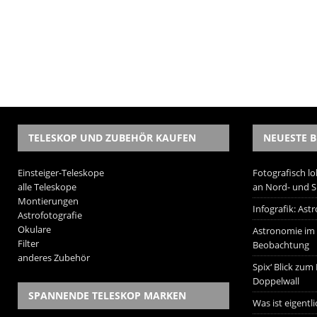
TELESKOP UND ZUBEHÖR KAUFEN
NEUESTE B
Einsteiger-Teleskope
Fotografisch lo
alle Teleskope
an Nord- und 
Montierungen
Infografik: As
Astrofotografie
Okulare
Astronomie im W
Filter
Beobachtung
anderes Zubehör
Spix‘ Blick zum
Doppelwall
SPANNENDE TELESKOP MARKEN
Was ist eigentl