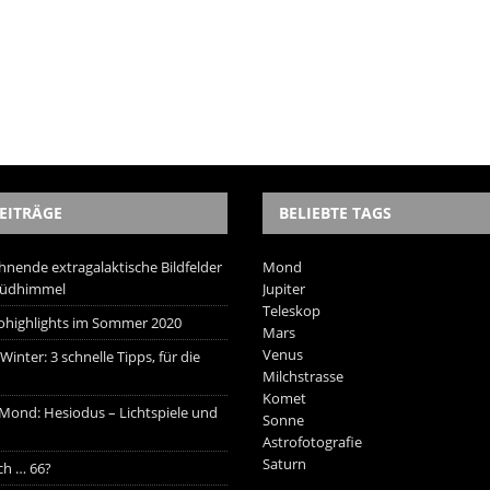
EITRÄGE
BELIEBTE TAGS
hnende extragalaktische Bildfelder
Mond
Südhimmel
Jupiter
Teleskop
trohighlights im Sommer 2020
Mars
Venus
inter: 3 schnelle Tipps, für die
Milchstrasse
Komet
 Mond: Hesiodus – Lichtspiele und
Sonne
Astrofotografie
Saturn
ich … 66?