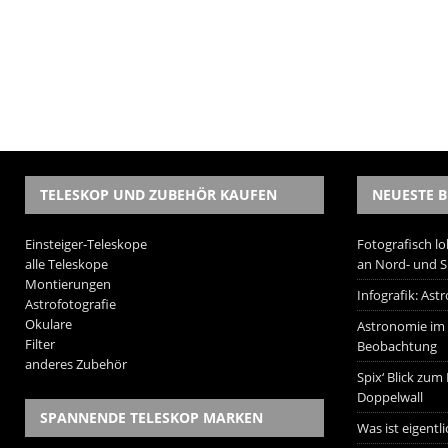
TELESKOP UND ZUBEHÖR KAUFEN
NEUESTE B
Einsteiger-Teleskope
Fotografisch lo
alle Teleskope
an Nord- und 
Montierungen
Infografik: As
Astrofotografie
Okulare
Astronomie im W
Filter
Beobachtung
anderes Zubehör
Spix‘ Blick zum
Doppelwall
SPANNENDE TELESKOP MARKEN
Was ist eigentl