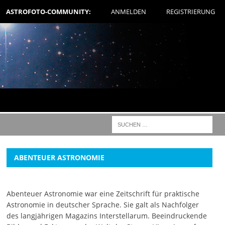
ASTROFOTO-COMMUNITY:
ANMELDEN
REGISTRIERUNG
ABENTEUER ASTRONOMIE
Abenteuer Astronomie war eine Zeitschrift für praktische
Astronomie in deutscher Sprache. Sie galt als Nachfolger
des langjährigen Magazins Interstellarum. Beeindruckende