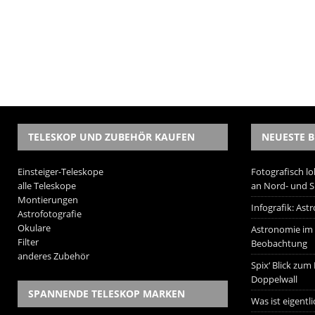
TELESKOP UND ZUBEHÖR KAUFEN
NEUESTE B
Einsteiger-Teleskope
Fotografisch lo
alle Teleskope
an Nord- und 
Montierungen
Infografik: As
Astrofotografie
Okulare
Astronomie im W
Filter
Beobachtung
anderes Zubehör
Spix‘ Blick zum
Doppelwall
SPANNENDE TELESKOP MARKEN
Was ist eigentl