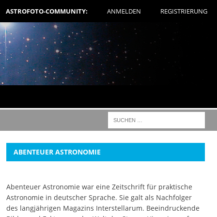
ASTROFOTO-COMMUNITY:
ANMELDEN
REGISTRIERUNG
ABENTEUER ASTRONOMIE
Abenteuer Astronomie war eine Zeitschrift für praktische
Astronomie in deutscher Sprache. Sie galt als Nachfolger
des langjährigen Magazins Interstellarum. Beeindruckende