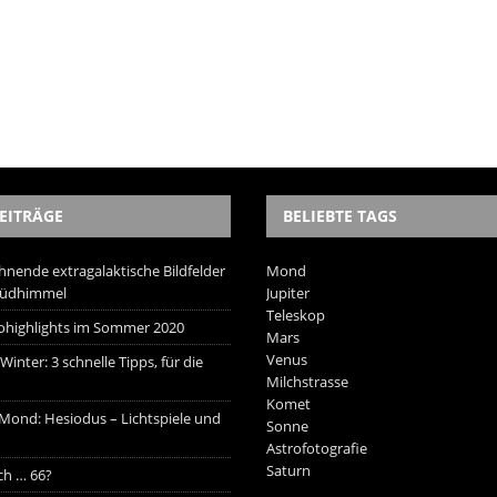
EITRÄGE
BELIEBTE TAGS
hnende extragalaktische Bildfelder
Mond
Südhimmel
Jupiter
Teleskop
trohighlights im Sommer 2020
Mars
Venus
inter: 3 schnelle Tipps, für die
Milchstrasse
Komet
 Mond: Hesiodus – Lichtspiele und
Sonne
Astrofotografie
Saturn
ich … 66?