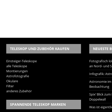
TELESKOP UND ZUBEHÖR KAUFEN
NEUESTE B
Einsteiger-Teleskope
Fotografisch lo
alle Teleskope
an Nord- und 
Montierungen
Infografik: As
Astrofotografie
Okulare
Astronomie im W
Filter
Beobachtung
anderes Zubehör
Spix‘ Blick zum
Doppelwall
SPANNENDE TELESKOP MARKEN
Was ist eigentl