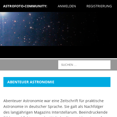
ASTROFOTO-COMMUNITY:
ANMELDEN
REGISTRIERUNG
ABENTEUER ASTRONOMIE
Abenteuer Astronomie war eine Zeitschrift für praktische
Astronomie in deutscher Sprache. Sie galt als Nachfolger
des langjährigen Magazins Interstellarum. Beeindruckende