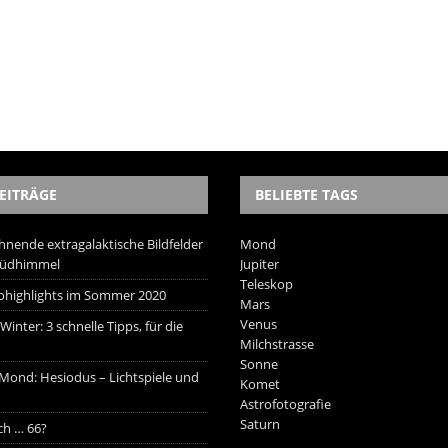
EITRÄGE
BELIEBTE TAGS
hnende extragalaktische Bildfelder
Mond
Südhimmel
Jupiter
Teleskop
trohighlights im Sommer 2020
Mars
Venus
inter: 3 schnelle Tipps, für die
Milchstrasse
Sonne
 Mond: Hesiodus – Lichtspiele und
Komet
Astrofotografie
Saturn
ich … 66?