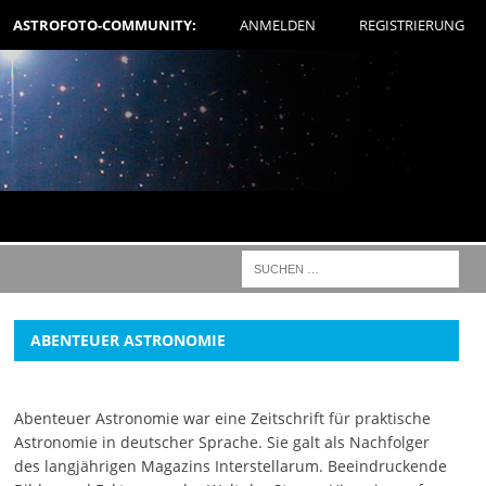
ASTROFOTO-COMMUNITY:
ANMELDEN
REGISTRIERUNG
ABENTEUER ASTRONOMIE
Abenteuer Astronomie war eine Zeitschrift für praktische
Astronomie in deutscher Sprache. Sie galt als Nachfolger
des langjährigen Magazins Interstellarum. Beeindruckende