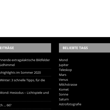
EITRÄGE
BELIEBTE TAGS
hnende extragalaktische Bildfelder
Mond
Südhimmel
Jupiter
Teleskop
trohighlights im Sommer 2020
Mars
Venus
inter: 3 schnelle Tipps, für die
Milchstrasse
Komet
 Mond: Hesiodus – Lichtspiele und
Sonne
Saturn
Astrofotografie
ich … 66?