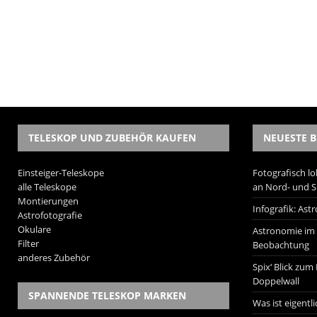
TELESKOP UND ZUBEHÖR KAUFEN
NEUESTE B
Einsteiger-Teleskope
Fotografisch lo
alle Teleskope
an Nord- und 
Montierungen
Infografik: As
Astrofotografie
Okulare
Astronomie im W
Filter
Beobachtung
anderes Zubehör
Spix‘ Blick zum
Doppelwall
SPANNENDE TELESKOP MARKEN
Was ist eigentl