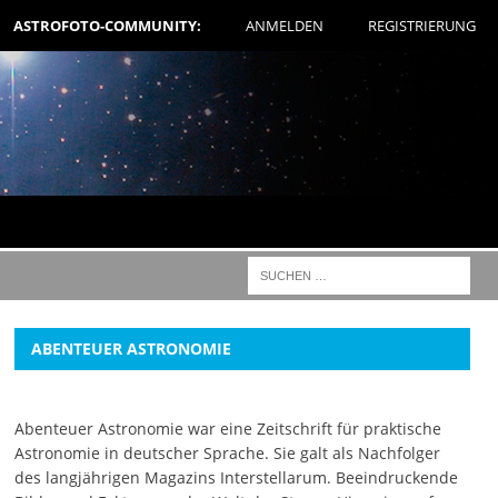
ASTROFOTO-COMMUNITY:
ANMELDEN
REGISTRIERUNG
ABENTEUER ASTRONOMIE
Abenteuer Astronomie war eine Zeitschrift für praktische
Astronomie in deutscher Sprache. Sie galt als Nachfolger
des langjährigen Magazins Interstellarum. Beeindruckende