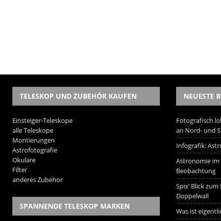
TELESKOP UND ZUBEHÖR KAUFEN
NEUESTE B
Einsteiger-Teleskope
Fotografisch lo
alle Teleskope
an Nord- und 
Montierungen
Infografik: As
Astrofotografie
Okulare
Astronomie im W
Filter
Beobachtung
anderes Zubehör
Spix‘ Blick zum
Doppelwall
SPANNENDE TELESKOP MARKEN
Was ist eigentl