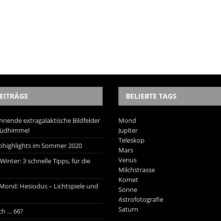
EITRÄGE
BELIEBTE TAGS
hnende extragalaktische Bildfelder
Mond
Südhimmel
Jupiter
Teleskop
trohighlights im Sommer 2020
Mars
Venus
inter: 3 schnelle Tipps, für die
Milchstrasse
Komet
 Mond: Hesiodus – Lichtspiele und
Sonne
Astrofotografie
Saturn
ich … 66?