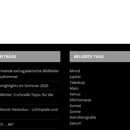
EITRÄGE
BELIEBTE TAGS
hnende extragalaktische Bildfelder
Mond
Südhimmel
Jupiter
Teleskop
trohighlights im Sommer 2020
Mars
Venus
inter: 3 schnelle Tipps, für die
Milchstrasse
Komet
 Mond: Hesiodus – Lichtspiele und
Sonne
Astrofotografie
Saturn
ich … 66?