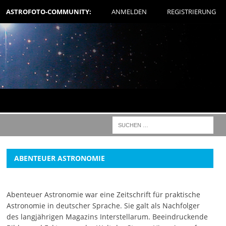
ASTROFOTO-COMMUNITY:
ANMELDEN
REGISTRIERUNG
ABENTEUER ASTRONOMIE
Abenteuer Astronomie war eine Zeitschrift für praktische
Astronomie in deutscher Sprache. Sie galt als Nachfolger
des langjährigen Magazins Interstellarum. Beeindruckende