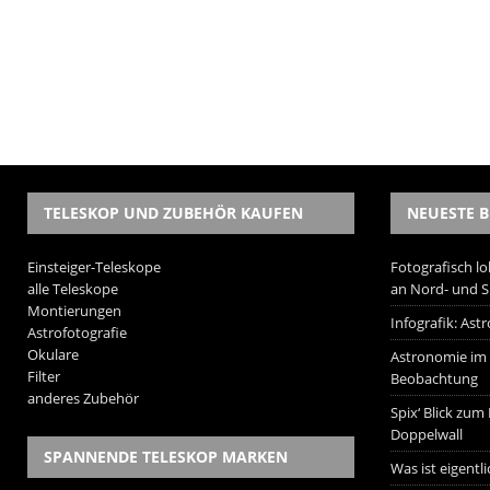
TELESKOP UND ZUBEHÖR KAUFEN
NEUESTE B
Einsteiger-Teleskope
Fotografisch lo
alle Teleskope
an Nord- und 
Montierungen
Infografik: As
Astrofotografie
Okulare
Astronomie im W
Filter
Beobachtung
anderes Zubehör
Spix‘ Blick zum
Doppelwall
SPANNENDE TELESKOP MARKEN
Was ist eigentl