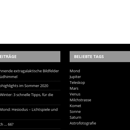
EITRÄGE
BELIEBTE TAGS
hnende extragalaktische Bildfelder
Mond
Südhimmel
Jupiter
Teleskop
trohighlights im Sommer 2020
Mars
Venus
inter: 3 schnelle Tipps, für die
Milchstrasse
Komet
 Mond: Hesiodus – Lichtspiele und
Sonne
Saturn
Astrofotografie
ich … 66?