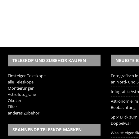
TELESKOP UND ZUBEHÖR KAUFEN
NEUESTE B
Einsteiger-Teleskope
Fotografisch lo
alle Teleskope
an Nord- und 
Montierungen
Infografik: As
Astrofotografie
Okulare
Astronomie im W
Filter
Beobachtung
anderes Zubehör
Spix‘ Blick zum
Doppelwall
SPANNENDE TELESKOP MARKEN
Was ist eigentl