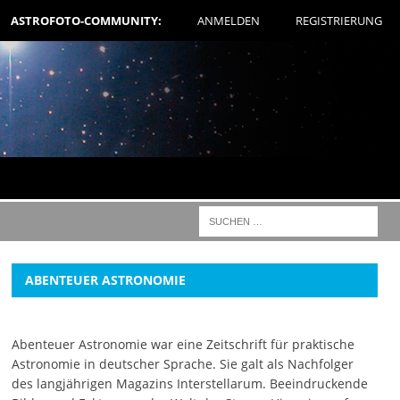
ASTROFOTO-COMMUNITY:
ANMELDEN
REGISTRIERUNG
ABENTEUER ASTRONOMIE
Abenteuer Astronomie war eine Zeitschrift für praktische
Astronomie in deutscher Sprache. Sie galt als Nachfolger
des langjährigen Magazins Interstellarum. Beeindruckende