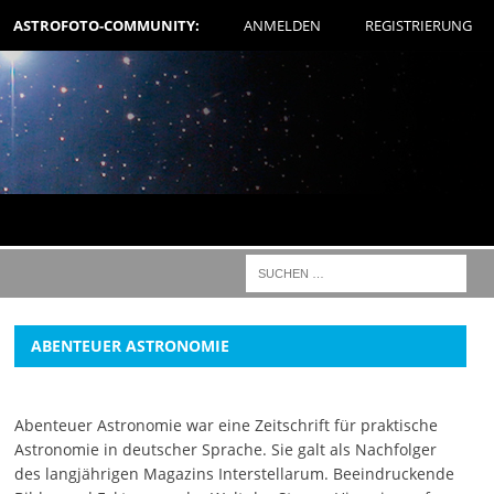
ASTROFOTO-COMMUNITY:
ANMELDEN
REGISTRIERUNG
ABENTEUER ASTRONOMIE
Abenteuer Astronomie war eine Zeitschrift für praktische
Astronomie in deutscher Sprache. Sie galt als Nachfolger
des langjährigen Magazins Interstellarum. Beeindruckende