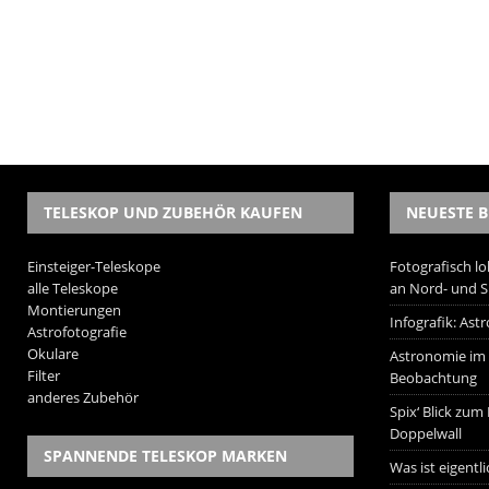
TELESKOP UND ZUBEHÖR KAUFEN
NEUESTE B
Einsteiger-Teleskope
Fotografisch lo
alle Teleskope
an Nord- und 
Montierungen
Infografik: As
Astrofotografie
Okulare
Astronomie im W
Filter
Beobachtung
anderes Zubehör
Spix‘ Blick zum
Doppelwall
SPANNENDE TELESKOP MARKEN
Was ist eigentl