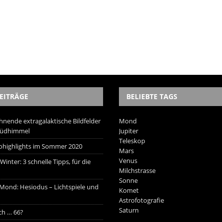
EITRÄGE
BELIEBTE TAGS
hnende extragalaktische Bildfelder
Mond
Südhimmel
Jupiter
Teleskop
trohighlights im Sommer 2020
Mars
Venus
inter: 3 schnelle Tipps, für die
Milchstrasse
Sonne
 Mond: Hesiodus – Lichtspiele und
Komet
Astrofotografie
Saturn
ich … 66?