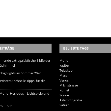
EITRÄGE
BELIEBTE TAGS
hnende extragalaktische Bildfelder
Mond
Südhimmel
Jupiter
Teleskop
trohighlights im Sommer 2020
Mars
Venus
inter: 3 schnelle Tipps, für die
Milchstrasse
Komet
 Mond: Hesiodus – Lichtspiele und
Sonne
Astrofotografie
Saturn
ich … 66?