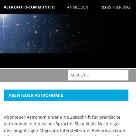
ASTROFOTO-COMMUNITY:
ANMELDEN
REGISTRIERUNG
ABENTEUER ASTRONOMIE
Abenteuer Astronomie war eine Zeitschrift für praktische
Astronomie in deutscher Sprache. Sie galt als Nachfolger
des langjährigen Magazins Interstellarum. Beeindruckende