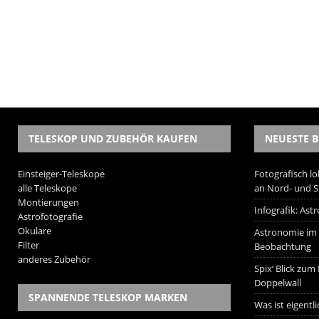
TELESKOP UND ZUBEHÖR KAUFEN
NEUESTE B
Einsteiger-Teleskope
Fotografisch lo
alle Teleskope
an Nord- und 
Montierungen
Infografik: As
Astrofotografie
Okulare
Astronomie im W
Filter
Beobachtung
anderes Zubehör
Spix‘ Blick zum
Doppelwall
SPANNENDE TELESKOP MARKEN
Was ist eigentl