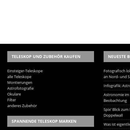
TELESKOP UND ZUBEHÖR KAUFEN
NEUESTE B
Einsteiger-Teleskope
Fotografisch lo
alle Teleskope
an Nord- und 
Montierungen
Infografik: As
Astrofotografie
Okulare
Astronomie im W
Filter
Beobachtung
anderes Zubehör
Spix‘ Blick zum
Doppelwall
SPANNENDE TELESKOP MARKEN
Was ist eigentl