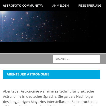
ASTROFOTO-COMMUNITY:
ANMELDEN
REGISTRIERUNG
ABENTEUER ASTRONOMIE
Abenteuer Astronomie war eine Zeitschrift für praktische
Astronomie in deutscher Sprache. Sie galt als Nachfolger
des langjährigen Magazins Interstellarum. Beeindruckende