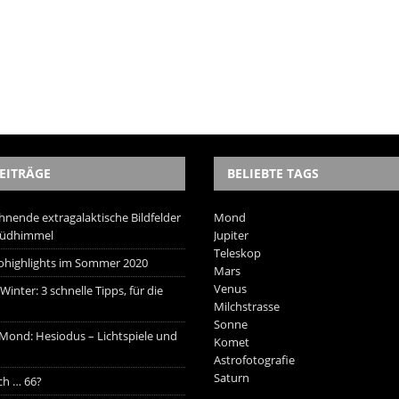
EITRÄGE
BELIEBTE TAGS
hnende extragalaktische Bildfelder
Mond
Südhimmel
Jupiter
Teleskop
trohighlights im Sommer 2020
Mars
Venus
inter: 3 schnelle Tipps, für die
Milchstrasse
Sonne
 Mond: Hesiodus – Lichtspiele und
Komet
Astrofotografie
Saturn
ich … 66?