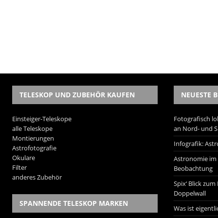
TELESKOP UND ZUBEHÖR KAUFEN
NEUESTE B
Einsteiger-Teleskope
Fotografisch lo
alle Teleskope
an Nord- und 
Montierungen
Infografik: As
Astrofotografie
Okulare
Astronomie im W
Filter
Beobachtung
anderes Zubehör
Spix‘ Blick zum
Doppelwall
SPANNENDE TELESKOP MARKEN
Was ist eigentl