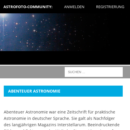
ASTROFOTO-COMMUNITY:
ANMELDEN
REGISTRIERUNG
ABENTEUER ASTRONOMIE
Abenteuer Astronomie war eine Zeitschrift für praktische
Astronomie in deutscher Sprache. Sie galt als Nachfolger
des langjährigen Magazins Interstellarum. Beeindruckende