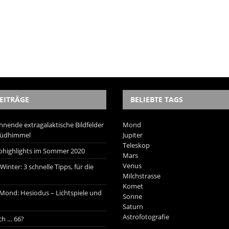
EITRÄGE
BELIEBTE TAGS
hnende extragalaktische Bildfelder
Mond
Südhimmel
Jupiter
Teleskop
trohighlights im Sommer 2020
Mars
Venus
inter: 3 schnelle Tipps, für die
Milchstrasse
Komet
 Mond: Hesiodus – Lichtspiele und
Sonne
Saturn
Astrofotografie
ich … 66?