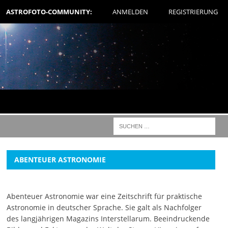
ASTROFOTO-COMMUNITY:
ANMELDEN
REGISTRIERUNG
ABENTEUER ASTRONOMIE
Abenteuer Astronomie war eine Zeitschrift für praktische
Astronomie in deutscher Sprache. Sie galt als Nachfolger
des langjährigen Magazins Interstellarum. Beeindruckende