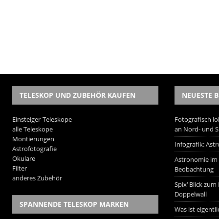
TELESKOP UND ZUBEHÖR KAUFEN
NEUESTE B
Einsteiger-Teleskope
Fotografisch lo
alle Teleskope
an Nord- und 
Montierungen
Infografik: As
Astrofotografie
Okulare
Astronomie im W
Filter
Beobachtung
anderes Zubehör
Spix‘ Blick zum
Doppelwall
SPANNENDE TELESKOP MARKEN
Was ist eigentl