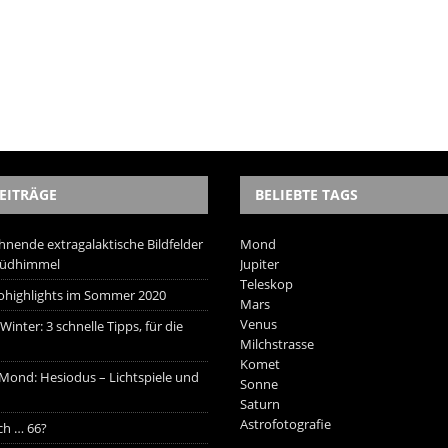
EITRÄGE
BELIEBTE TAGS
hnende extragalaktische Bildfelder
Mond
Südhimmel
Jupiter
Teleskop
trohighlights im Sommer 2020
Mars
Venus
inter: 3 schnelle Tipps, für die
Milchstrasse
Komet
 Mond: Hesiodus – Lichtspiele und
Sonne
Saturn
Astrofotografie
ich … 66?