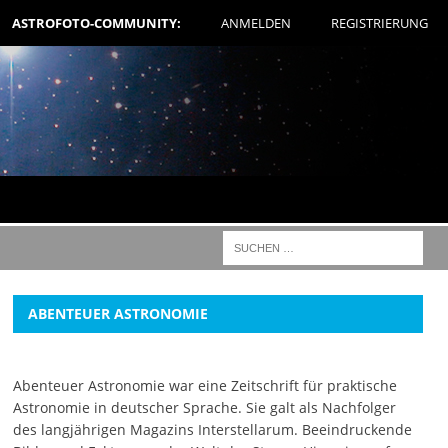
ASTROFOTO-COMMUNITY:
ANMELDEN
REGISTRIERUNG
ABENTEUER ASTRONOMIE
Abenteuer Astronomie war eine Zeitschrift für praktische
Astronomie in deutscher Sprache. Sie galt als Nachfolger
des langjährigen Magazins Interstellarum. Beeindruckende