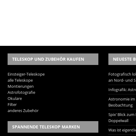
TELESKOP UND ZUBEHÖR KAUFEN
NEUESTE B
Einsteiger-Teleskope
Fotografisch lo
alle Teleskope
an Nord- und 
Montierungen
Infografik: As
Astrofotografie
Okulare
Astronomie im W
Filter
Beobachtung
anderes Zubehör
Spix‘ Blick zum
Doppelwall
SPANNENDE TELESKOP MARKEN
Was ist eigentl