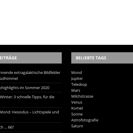
EITRÄGE
BELIEBTE TAGS
hnende extragalaktische Bildfelder
Mond
Südhimmel
Jupiter
Teleskop
trohighlights im Sommer 2020
Mars
Milchstrasse
inter: 3 schnelle Tipps, für die
Venus
Komet
 Mond: Hesiodus – Lichtspiele und
Sonne
Astrofotografie
Saturn
ich … 66?