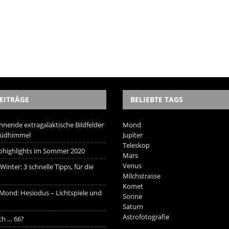
EITRÄGE
BELIEBTE TAGS
hnende extragalaktische Bildfelder
Mond
Südhimmel
Jupiter
Teleskop
trohighlights im Sommer 2020
Mars
Venus
inter: 3 schnelle Tipps, für die
Milchstrasse
Komet
 Mond: Hesiodus – Lichtspiele und
Sonne
Saturn
Astrofotografie
ich … 66?