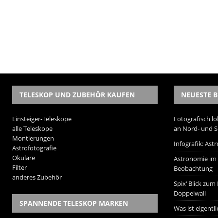
TELESKOP UND ZUBEHÖR KAUFEN
NEUESTE B
Einsteiger-Teleskope
Fotografisch lo
alle Teleskope
an Nord- und 
Montierungen
Infografik: As
Astrofotografie
Okulare
Astronomie im W
Filter
Beobachtung
anderes Zubehör
Spix‘ Blick zum
Doppelwall
SPANNENDE TELESKOP MARKEN
Was ist eigentl