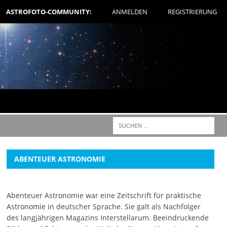
ASTROFOTO-COMMUNITY:
ANMELDEN
REGISTRIERUNG
ABENTEUER ASTRONOMIE
Abenteuer Astronomie war eine Zeitschrift für praktische
Astronomie in deutscher Sprache. Sie galt als Nachfolger
des langjährigen Magazins Interstellarum. Beeindruckende