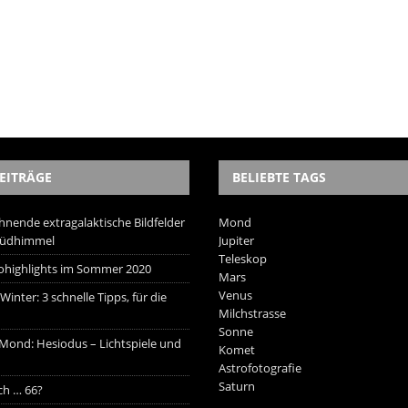
EITRÄGE
BELIEBTE TAGS
hnende extragalaktische Bildfelder
Mond
Südhimmel
Jupiter
Teleskop
trohighlights im Sommer 2020
Mars
Venus
inter: 3 schnelle Tipps, für die
Milchstrasse
Sonne
 Mond: Hesiodus – Lichtspiele und
Komet
Astrofotografie
Saturn
ich … 66?