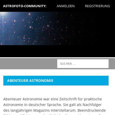
ASTROFOTO-COMMUNITY:
ANMELDEN
REGISTRIERUNG
ABENTEUER ASTRONOMIE
Abenteuer Astronomie war eine Zeitschrift für praktische
Astronomie in deutscher Sprache. Sie galt als Nachfolger
des langjährigen Magazins Interstellarum. Beeindruckende