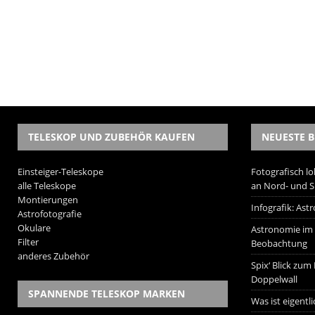
TELESKOP UND ZUBEHÖR KAUFEN
NEUESTE B
Einsteiger-Teleskope
Fotografisch lo
alle Teleskope
an Nord- und 
Montierungen
Infografik: As
Astrofotografie
Okulare
Astronomie im W
Filter
Beobachtung
anderes Zubehör
Spix‘ Blick zum
Doppelwall
SPANNENDE TELESKOP MARKEN
Was ist eigentl