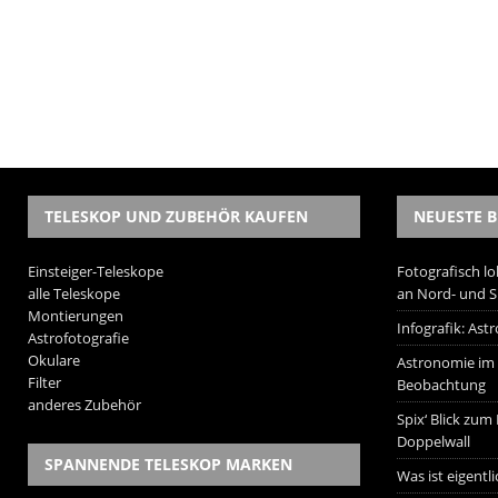
TELESKOP UND ZUBEHÖR KAUFEN
NEUESTE B
Einsteiger-Teleskope
Fotografisch lo
alle Teleskope
an Nord- und 
Montierungen
Infografik: As
Astrofotografie
Okulare
Astronomie im W
Filter
Beobachtung
anderes Zubehör
Spix‘ Blick zum
Doppelwall
SPANNENDE TELESKOP MARKEN
Was ist eigentl