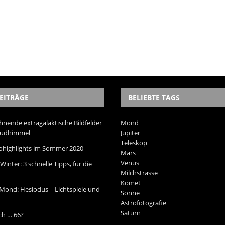
EITRÄGE
BELIEBTE TAGS
hnende extragalaktische Bildfelder
Mond
Südhimmel
Jupiter
Teleskop
trohighlights im Sommer 2020
Mars
Venus
inter: 3 schnelle Tipps, für die
Milchstrasse
Komet
 Mond: Hesiodus – Lichtspiele und
Sonne
Astrofotografie
Saturn
ich … 66?