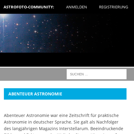
ASTROFOTO-COMMUNITY:
ANMELDEN
REGISTRIERUNG
ABENTEUER ASTRONOMIE
Abenteuer Astronomie war eine Zeitschrift für praktische
Astronomie in deutscher Sprache. Sie galt als Nachfolger
des langjährigen Magazins Interstellarum. Beeindruckende