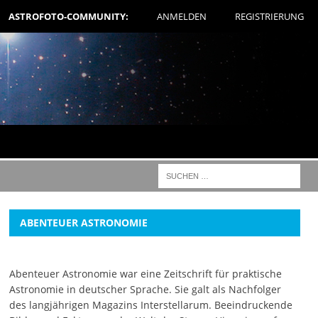
ASTROFOTO-COMMUNITY:
ANMELDEN
REGISTRIERUNG
ABENTEUER ASTRONOMIE
Abenteuer Astronomie war eine Zeitschrift für praktische
Astronomie in deutscher Sprache. Sie galt als Nachfolger
des langjährigen Magazins Interstellarum. Beeindruckende