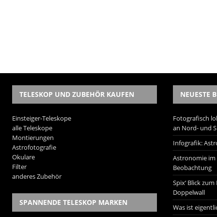
TELESKOP UND ZUBEHÖR KAUFEN
NEUESTE B
Einsteiger-Teleskope
Fotografisch lo
alle Teleskope
an Nord- und 
Montierungen
Infografik: As
Astrofotografie
Okulare
Astronomie im W
Filter
Beobachtung
anderes Zubehör
Spix‘ Blick zum
Doppelwall
SPANNENDE TELESKOP MARKEN
Was ist eigentl