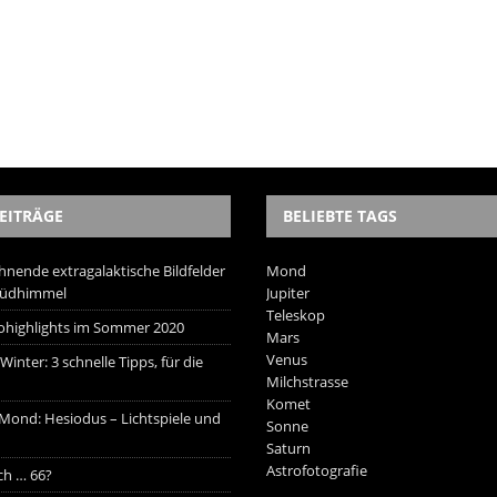
EITRÄGE
BELIEBTE TAGS
hnende extragalaktische Bildfelder
Mond
Südhimmel
Jupiter
Teleskop
trohighlights im Sommer 2020
Mars
Venus
inter: 3 schnelle Tipps, für die
Milchstrasse
Komet
 Mond: Hesiodus – Lichtspiele und
Sonne
Saturn
Astrofotografie
ich … 66?