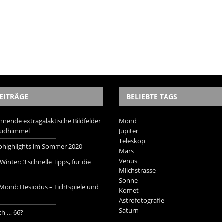
EITRÄGE
BELIEBTE TAGS
hnende extragalaktische Bildfelder
Mond
Südhimmel
Jupiter
Teleskop
trohighlights im Sommer 2020
Mars
Venus
inter: 3 schnelle Tipps, für die
Milchstrasse
Sonne
 Mond: Hesiodus – Lichtspiele und
Komet
Astrofotografie
Saturn
ich … 66?