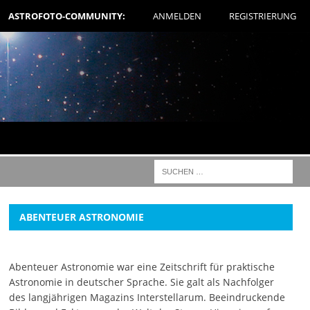
ASTROFOTO-COMMUNITY:
ANMELDEN
REGISTRIERUNG
ABENTEUER ASTRONOMIE
Abenteuer Astronomie war eine Zeitschrift für praktische
Astronomie in deutscher Sprache. Sie galt als Nachfolger
des langjährigen Magazins Interstellarum. Beeindruckende