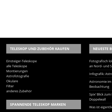
TELESKOP UND ZUBEHÖR KAUFEN
NEUESTE B
Einsteiger-Teleskope
Fotografisch lo
alle Teleskope
an Nord- und 
Montierungen
Infografik: As
Astrofotografie
Okulare
Astronomie im W
Filter
Beobachtung
anderes Zubehör
Spix‘ Blick zum
Doppelwall
SPANNENDE TELESKOP MARKEN
Was ist eigentl