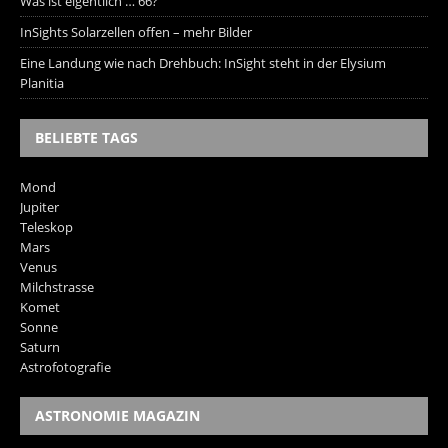
Was ist eigentlich … 66?
InSights Solarzellen offen – mehr Bilder
Eine Landung wie nach Drehbuch: InSight steht in der Elysium
Planitia
BELIEBTE TAGS
Mond
Jupiter
Teleskop
Mars
Venus
Milchstrasse
Komet
Sonne
Saturn
Astrofotografie
ASTRONOMIE MAGAZIN