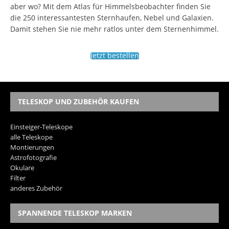
aber wo? Mit dem Atlas für Himmelsbeobachter finden Sie
die 250 interessantesten Sternhaufen, Nebel und Galaxien.
Damit stehen Sie nie mehr ratlos unter dem Sternenhimmel.
Jetzt bestellen
TELESKOP UND ZUBEHÖR KAUFEN
Einsteiger-Teleskope
alle Teleskope
Montierungen
Astrofotografie
Okulare
Filter
anderes Zubehör
SPANNENDE TELESKOP MARKEN