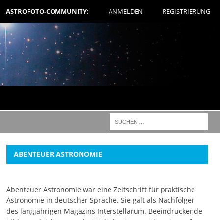
ASTROFOTO-COMMUNITY:
ANMELDEN
REGISTRIERUNG
ABENTEUER ASTRONOMIE
Abenteuer Astronomie war eine Zeitschrift für praktische
Astronomie in deutscher Sprache. Sie galt als Nachfolger
des langjährigen Magazins Interstellarum. Beeindruckende