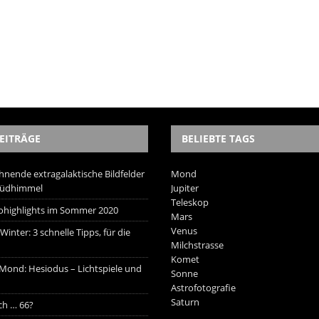
EITRÄGE
BELIEBTE TAGS
hnende extragalaktische Bildfelder
Mond
Südhimmel
Jupiter
Teleskop
trohighlights im Sommer 2020
Mars
Venus
inter: 3 schnelle Tipps, für die
Milchstrasse
Komet
 Mond: Hesiodus – Lichtspiele und
Sonne
Astrofotografie
Saturn
ich … 66?