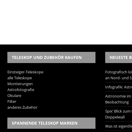
TELESKOP UND ZUBEHÖR KAUFEN
NEUESTE B
Einsteiger-Teleskope
Fotografisch lo
alle Teleskope
an Nord- und 
Montierungen
Infografik: As
Astrofotografie
Okulare
Astronomie im W
Filter
Beobachtung
anderes Zubehör
Spix‘ Blick zum
Doppelwall
SPANNENDE TELESKOP MARKEN
Was ist eigentl