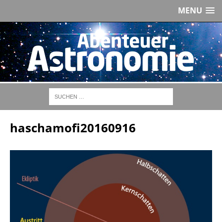
MENU
haschamofi20160916