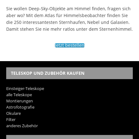
Sie wollen Deep-Sky-Objekte am Himmel finden, fragen sich
aber wo? Mit dem Atlas für Himmelsbeobachter finden Sie
die 250 interessantesten Sternhaufen, Nebel und Galaxien.
Damit stehen Sie nie mehr ratlos unter dem Sternenhimmel.
Jetzt bestellen
TELESKOP UND ZUBEHÖR KAUFEN
Einsteiger-Teleskope
alle Teleskope
Montierungen
Astrofotografie
Okulare
Filter
anderes Zubehör