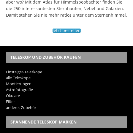
aber wo? Mit dem Atlas für Himmelsbeobachter finden Sie
die 250 interessantesten Sternhaufen, Nebel und Galaxien.
Damit stehen Sie nie mehr ratlos unter dem Sternenhimmel.
Jetzt bestellen
TELESKOP UND ZUBEHÖR KAUFEN
Einsteiger-Teleskope
alle Teleskope
Montierungen
Astrofotografie
Okulare
Filter
anderes Zubehör
SPANNENDE TELESKOP MARKEN