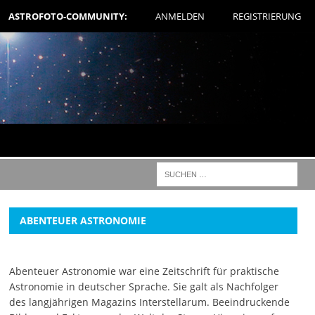
ASTROFOTO-COMMUNITY:
ANMELDEN
REGISTRIERUNG
ABENTEUER ASTRONOMIE
Abenteuer Astronomie war eine Zeitschrift für praktische
Astronomie in deutscher Sprache. Sie galt als Nachfolger
des langjährigen Magazins Interstellarum. Beeindruckende