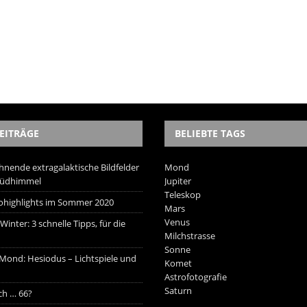
EITRÄGE
BELIEBTE TAGS
hnende extragalaktische Bildfelder
Mond
Südhimmel
Jupiter
Teleskop
trohighlights im Sommer 2020
Mars
Venus
inter: 3 schnelle Tipps, für die
Milchstrasse
Sonne
 Mond: Hesiodus – Lichtspiele und
Komet
Astrofotografie
Saturn
ich … 66?