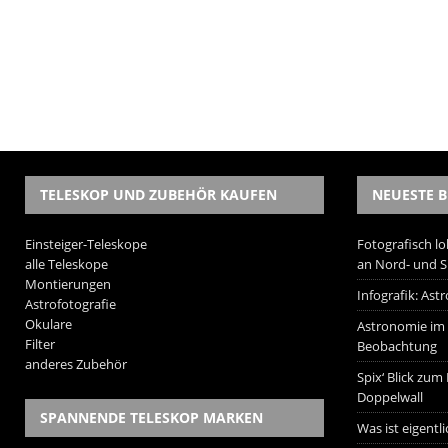
TELESKOP UND ZUBEHÖR KAUFEN
NEUESTE B
Einsteiger-Teleskope
Fotografisch lo
alle Teleskope
an Nord- und 
Montierungen
Infografik: As
Astrofotografie
Okulare
Astronomie im W
Filter
Beobachtung
anderes Zubehör
Spix‘ Blick zum
Doppelwall
SPANNENDE TELESKOP MARKEN
Was ist eigentl