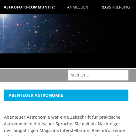
ASTROFOTO-COMMUNITY:
ANMELDEN
REGISTRIERUNG
ABENTEUER ASTRONOMIE
Abenteuer Astronomie war eine Zeitschrift für praktische
Astronomie in deutscher Sprache. Sie galt als Nachfolger
des langjährigen Magazins Interstellarum. Beeindruckende