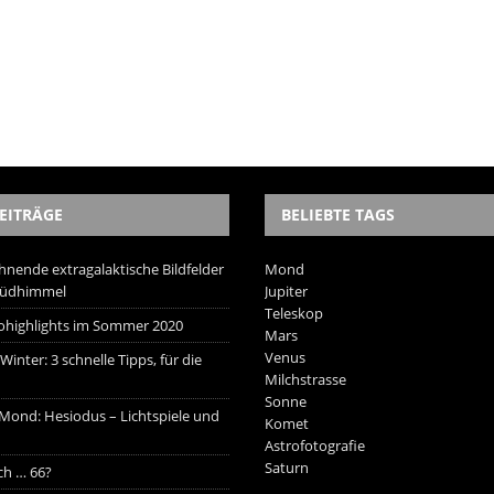
EITRÄGE
BELIEBTE TAGS
hnende extragalaktische Bildfelder
Mond
Südhimmel
Jupiter
Teleskop
trohighlights im Sommer 2020
Mars
Venus
inter: 3 schnelle Tipps, für die
Milchstrasse
Sonne
 Mond: Hesiodus – Lichtspiele und
Komet
Astrofotografie
Saturn
ich … 66?