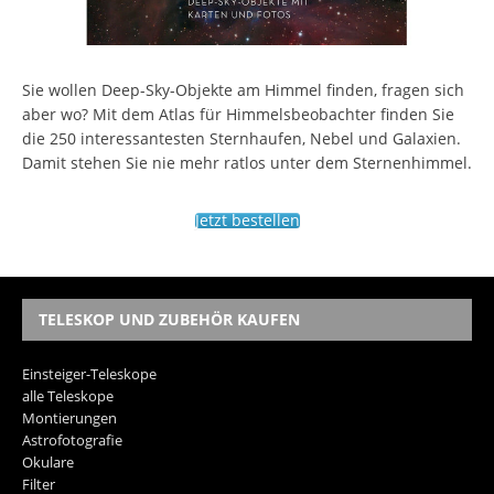
Sie wollen Deep-Sky-Objekte am Himmel finden, fragen sich
aber wo? Mit dem Atlas für Himmelsbeobachter finden Sie
die 250 interessantesten Sternhaufen, Nebel und Galaxien.
Damit stehen Sie nie mehr ratlos unter dem Sternenhimmel.
Jetzt bestellen
TELESKOP UND ZUBEHÖR KAUFEN
Einsteiger-Teleskope
alle Teleskope
Montierungen
Astrofotografie
Okulare
Filter