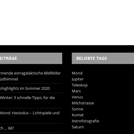
EITRÄGE
BELIEBTE TAGS
hnende extragalaktische Bildfelder
Mond
Südhimmel
Jupiter
Teleskop
trohighlights im Sommer 2020
Mars
Venus
inter: 3 schnelle Tipps, für die
Milchstrasse
Sonne
 Mond: Hesiodus – Lichtspiele und
Komet
Astrofotografie
Saturn
ich … 66?