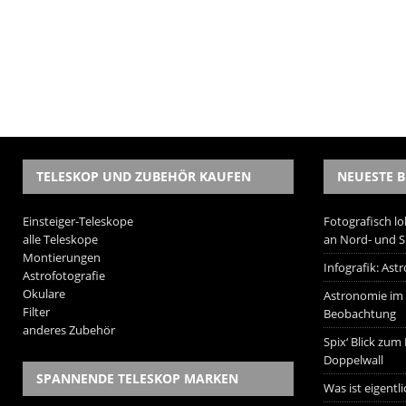
TELESKOP UND ZUBEHÖR KAUFEN
NEUESTE B
Einsteiger-Teleskope
Fotografisch lo
alle Teleskope
an Nord- und 
Montierungen
Infografik: As
Astrofotografie
Okulare
Astronomie im W
Filter
Beobachtung
anderes Zubehör
Spix‘ Blick zum
Doppelwall
SPANNENDE TELESKOP MARKEN
Was ist eigentl