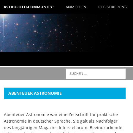
ASTROFOTO-COMMUNITY:
ANMELDEN
REGISTRIERUNG
ABENTEUER ASTRONOMIE
Abenteuer Astronomie war eine Zeitschrift für praktische
Astronomie in deutscher Sprache. Sie galt als Nachfolger
des langjährigen Magazins Interstellarum. Beeindruckende