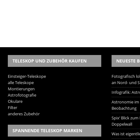
TELESKOP UND ZUBEHÖR KAUFEN
NEUESTE B
Einsteiger-Teleskope
Fotografisch lo
alle Teleskope
an Nord- und 
Montierungen
Infografik: As
Astrofotografie
Okulare
Astronomie im W
Filter
Beobachtung
anderes Zubehör
Spix‘ Blick zum
Doppelwall
SPANNENDE TELESKOP MARKEN
Was ist eigentl