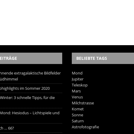
EITRÄGE
BELIEBTE TAGS
hnende extragalaktische Bildfelder
Mond
Südhimmel
Jupiter
Teleskop
trohighlights im Sommer 2020
Mars
Venus
inter: 3 schnelle Tipps, für die
Milchstrasse
Komet
 Mond: Hesiodus – Lichtspiele und
Sonne
Saturn
Astrofotografie
ich … 66?