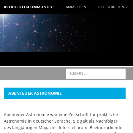
ASTROFOTO-COMMUNITY:
ANMELDEN
REGISTRIERUNG
ABENTEUER ASTRONOMIE
Abenteuer Astronomie war eine Zeitschrift für praktische
Astronomie in deutscher Sprache. Sie galt als Nachfolger
des langjährigen Magazins Interstellarum. Beeindruckende