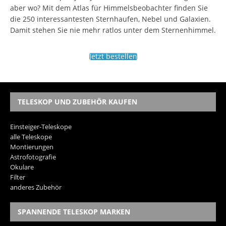
aber wo? Mit dem Atlas für Himmelsbeobachter finden Sie
die 250 interessantesten Sternhaufen, Nebel und Galaxien.
Damit stehen Sie nie mehr ratlos unter dem Sternenhimmel.
Jetzt bestellen
TELESKOP UND ZUBEHÖR KAUFEN
Einsteiger-Teleskope
alle Teleskope
Montierungen
Astrofotografie
Okulare
Filter
anderes Zubehör
SPANNENDE TELESKOP MARKEN