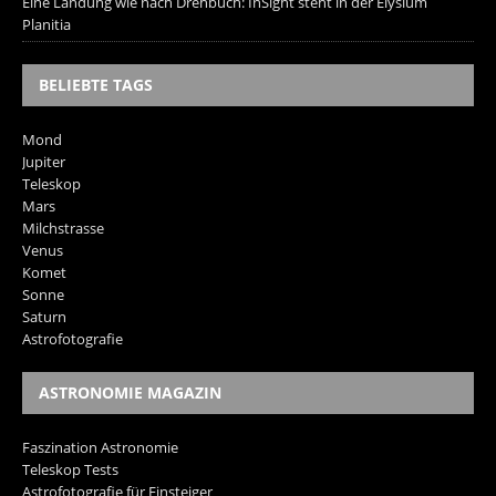
Eine Landung wie nach Drehbuch: InSight steht in der Elysium
Planitia
BELIEBTE TAGS
Mond
Jupiter
Teleskop
Mars
Milchstrasse
Venus
Komet
Sonne
Saturn
Astrofotografie
ASTRONOMIE MAGAZIN
Faszination Astronomie
Teleskop Tests
Astrofotografie für Einsteiger