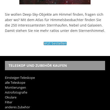
Sie wollen Deep-Sky-Objekte am Himmel finden, fragen sich
aber wo? Mit dem Atlas für Himmelsbeobachter finden Sie
die 250 interessantesten Sternhaufen, Nebel und Galaxien.
Damit stehen Sie nie mehr ratlos unter dem Sternenhimmel.
Jetzt bestellen
TELESKOP UND ZUBEHÖR KAUFEN
Einsteiger-Teleskope
alle Teleskope
Montierungen
Astrofotografie
Okulare
Filter
anderes Zubehör