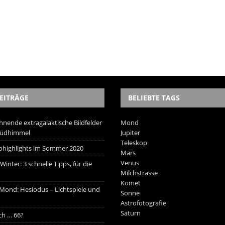
EITRÄGE
BELIEBTE TAGS
hnende extragalaktische Bildfelder
Mond
Südhimmel
Jupiter
Teleskop
trohighlights im Sommer 2020
Mars
Venus
inter: 3 schnelle Tipps, für die
Milchstrasse
Komet
 Mond: Hesiodus – Lichtspiele und
Sonne
Astrofotografie
Saturn
ich … 66?