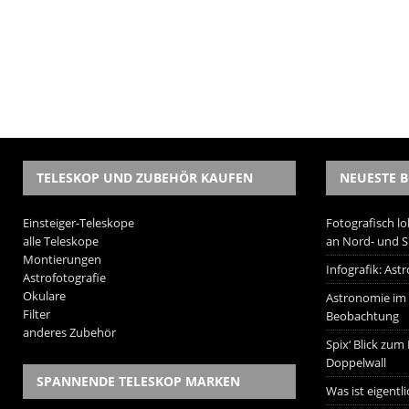
TELESKOP UND ZUBEHÖR KAUFEN
NEUESTE B
Einsteiger-Teleskope
Fotografisch lo
alle Teleskope
an Nord- und 
Montierungen
Infografik: As
Astrofotografie
Okulare
Astronomie im W
Filter
Beobachtung
anderes Zubehör
Spix‘ Blick zum
Doppelwall
SPANNENDE TELESKOP MARKEN
Was ist eigentl