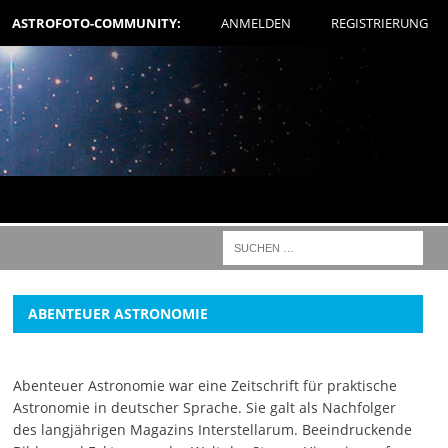
ASTROFOTO-COMMUNITY:
ANMELDEN
REGISTRIERUNG
ABENTEUER ASTRONOMIE
Abenteuer Astronomie war eine Zeitschrift für praktische
Astronomie in deutscher Sprache. Sie galt als Nachfolger
des langjährigen Magazins Interstellarum. Beeindruckende