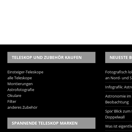
TELESKOP UND ZUBEHÖR KAUFEN
NEUESTE B
Einsteiger-Teleskope
Fotografisch lo
alle Teleskope
an Nord- und 
Montierungen
Infografik: As
Astrofotografie
Okulare
Astronomie im W
Filter
Beobachtung
anderes Zubehör
Spix‘ Blick zum
Doppelwall
SPANNENDE TELESKOP MARKEN
Was ist eigentl