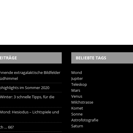
EITRÄGE
BELIEBTE TAGS
hnende extragalaktische Bildfelder
Mond
Südhimmel
Jupiter
Teleskop
trohighlights im Sommer 2020
Mars
Venus
inter: 3 schnelle Tipps, für die
Milchstrasse
Komet
 Mond: Hesiodus – Lichtspiele und
Sonne
Astrofotografie
Saturn
ich … 66?