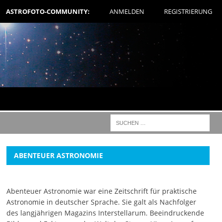
ASTROFOTO-COMMUNITY:
ANMELDEN
REGISTRIERUNG
ABENTEUER ASTRONOMIE
Abenteuer Astronomie war eine Zeitschrift für praktische
Astronomie in deutscher Sprache. Sie galt als Nachfolger
des langjährigen Magazins Interstellarum. Beeindruckende