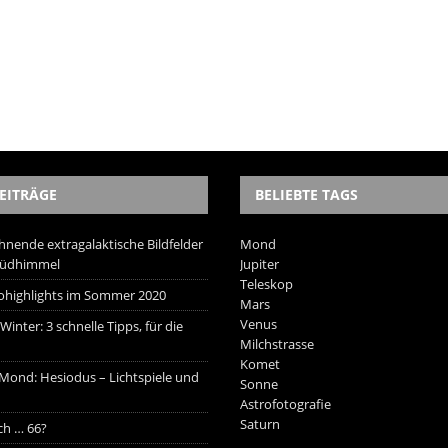
EITRÄGE
BELIEBTE TAGS
hnende extragalaktische Bildfelder
Mond
Südhimmel
Jupiter
Teleskop
trohighlights im Sommer 2020
Mars
Venus
inter: 3 schnelle Tipps, für die
Milchstrasse
Komet
 Mond: Hesiodus – Lichtspiele und
Sonne
Astrofotografie
Saturn
ich … 66?