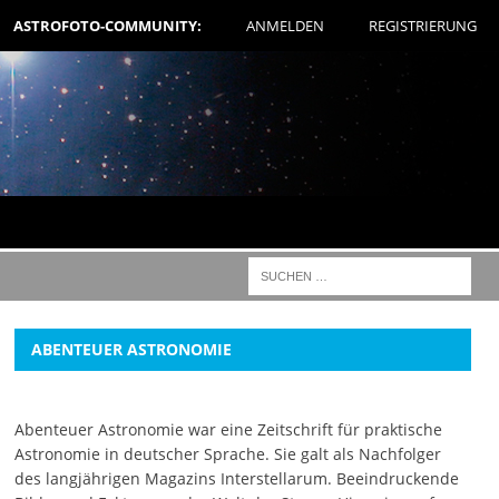
ASTROFOTO-COMMUNITY:
ANMELDEN
REGISTRIERUNG
ABENTEUER ASTRONOMIE
Abenteuer Astronomie war eine Zeitschrift für praktische
Astronomie in deutscher Sprache. Sie galt als Nachfolger
des langjährigen Magazins Interstellarum. Beeindruckende