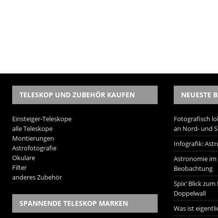
TELESKOP UND ZUBEHÖR KAUFEN
NEUESTE B
Einsteiger-Teleskope
Fotografisch lo
alle Teleskope
an Nord- und 
Montierungen
Infografik: As
Astrofotografie
Okulare
Astronomie im W
Filter
Beobachtung
anderes Zubehör
Spix‘ Blick zum
Doppelwall
SPANNENDE TELESKOP MARKEN
Was ist eigentl