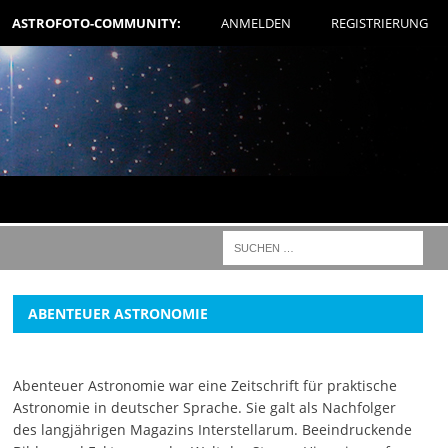
ASTROFOTO-COMMUNITY:
ANMELDEN
REGISTRIERUNG
ABENTEUER ASTRONOMIE
Abenteuer Astronomie war eine Zeitschrift für praktische
Astronomie in deutscher Sprache. Sie galt als Nachfolger
des langjährigen Magazins Interstellarum. Beeindruckende