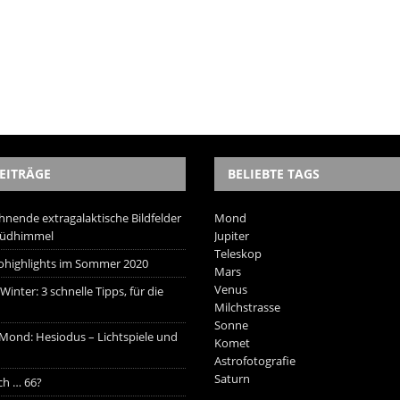
EITRÄGE
BELIEBTE TAGS
hnende extragalaktische Bildfelder
Mond
Südhimmel
Jupiter
Teleskop
trohighlights im Sommer 2020
Mars
Venus
inter: 3 schnelle Tipps, für die
Milchstrasse
Sonne
 Mond: Hesiodus – Lichtspiele und
Komet
Astrofotografie
Saturn
ich … 66?