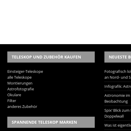
TELESKOP UND ZUBEHÖR KAUFEN
NEUESTE B
Einsteiger-Teleskope
Fotografisch lo
alle Teleskope
an Nord- und 
Montierungen
Infografik: As
Astrofotografie
Okulare
Astronomie im W
Filter
Beobachtung
anderes Zubehör
Spix‘ Blick zum
Doppelwall
SPANNENDE TELESKOP MARKEN
Was ist eigentl