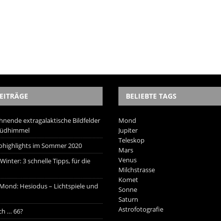
EITRÄGE
BELIEBTE TAGS
hnende extragalaktische Bildfelder
Mond
Südhimmel
Jupiter
Teleskop
trohighlights im Sommer 2020
Mars
Venus
inter: 3 schnelle Tipps, für die
Milchstrasse
Komet
 Mond: Hesiodus – Lichtspiele und
Sonne
Saturn
Astrofotografie
ich … 66?