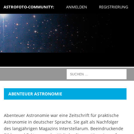
ASTROFOTO-COMMUNITY:
ANMELDEN
REGISTRIERUNG
ABENTEUER ASTRONOMIE
Abenteuer Astronomie war eine Zeitschrift für praktische
Astronomie in deutscher Sprache. Sie galt als Nachfolger
des langjährigen Magazins Interstellarum. Beeindruckende