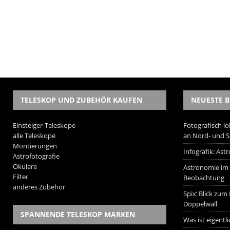
TELESKOP UND ZUBEHÖR KAUFEN
NEUESTE B
Einsteiger-Teleskope
Fotografisch lo
alle Teleskope
an Nord- und 
Montierungen
Infografik: As
Astrofotografie
Okulare
Astronomie im W
Filter
Beobachtung
anderes Zubehör
Spix‘ Blick zum
Doppelwall
SPANNENDE TELESKOP MARKEN
Was ist eigentl