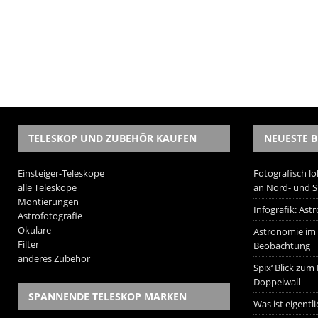
TELESKOP UND ZUBEHÖR KAUFEN
NEUESTE B
Einsteiger-Teleskope
Fotografisch lo
alle Teleskope
an Nord- und 
Montierungen
Infografik: As
Astrofotografie
Okulare
Astronomie im W
Filter
Beobachtung
anderes Zubehör
Spix‘ Blick zum
Doppelwall
SPANNENDE TELESKOP MARKEN
Was ist eigentl