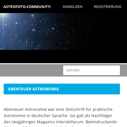
ASTROFOTO-COMMUNITY:
ANMELDEN
REGISTRIERUNG
ABENTEUER ASTRONOMIE
Abenteuer Astronomie war eine Zeitschrift für praktische
Astronomie in deutscher Sprache. Sie galt als Nachfolger
des langjährigen Magazins Interstellarum. Beeindruckende