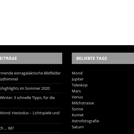
EITRÄGE
BELIEBTE TAGS
hnende extragalaktische Bildfelder
Mond
Südhimmel
Jupiter
Teleskop
trohighlights im Sommer 2020
Mars
Venus
inter: 3 schnelle Tipps, für die
Milchstrasse
Sonne
 Mond: Hesiodus – Lichtspiele und
Komet
Astrofotografie
Saturn
ich … 66?