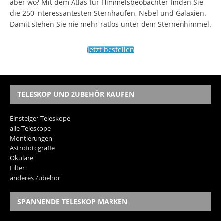
aber wo? Mit dem Atlas für Himmelsbeobachter finden Sie
die 250 interessantesten Sternhaufen, Nebel und Galaxien.
Damit stehen Sie nie mehr ratlos unter dem Sternenhimmel.
Jetzt bestellen
TELESKOP UND ZUBEHÖR KAUFEN
Einsteiger-Teleskope
alle Teleskope
Montierungen
Astrofotografie
Okulare
Filter
anderes Zubehör
SPANNENDE TELESKOP MARKEN