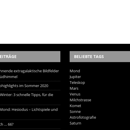
EITRÄGE
BELIEBTE TAGS
hnende extragalaktische Bildfelder
Mond
Südhimmel
Jupiter
Teleskop
trohighlights im Sommer 2020
Mars
Venus
inter: 3 schnelle Tipps, für die
Milchstrasse
Komet
 Mond: Hesiodus – Lichtspiele und
Sonne
Astrofotografie
Saturn
ich … 66?