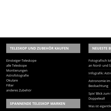
TELESKOP UND ZUBEHÖR KAUFEN
NEUESTE B
Einsteiger-Teleskope
Fotografisch lo
alle Teleskope
an Nord- und 
Montierungen
Infografik: As
Astrofotografie
Okulare
Astronomie im W
Filter
Beobachtung
anderes Zubehör
Spix‘ Blick zum
Doppelwall
SPANNENDE TELESKOP MARKEN
Was ist eigentl