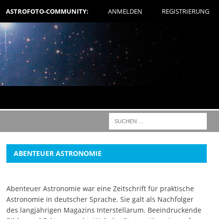
ASTROFOTO-COMMUNITY:
ANMELDEN
REGISTRIERUNG
ABENTEUER ASTRONOMIE
Abenteuer Astronomie war eine Zeitschrift für praktische
Astronomie in deutscher Sprache. Sie galt als Nachfolger
des langjährigen Magazins Interstellarum. Beeindruckende