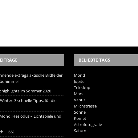
EITRÄGE
BELIEBTE TAGS
hnende extragalaktische Bildfelder
Mond
Südhimmel
Jupiter
Teleskop
trohighlights im Sommer 2020
Mars
Venus
inter: 3 schnelle Tipps, für die
Milchstrasse
Sonne
 Mond: Hesiodus – Lichtspiele und
Komet
Astrofotografie
Saturn
ich … 66?