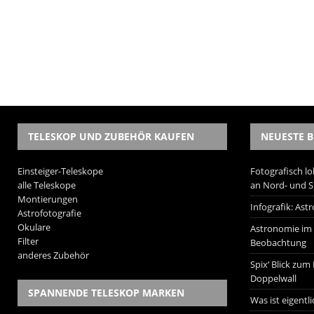
TELESKOP UND ZUBEHÖR KAUFEN
NEUESTE B
Einsteiger-Teleskope
Fotografisch lo
alle Teleskope
an Nord- und 
Montierungen
Infografik: As
Astrofotografie
Okulare
Astronomie im W
Filter
Beobachtung
anderes Zubehör
Spix‘ Blick zum
Doppelwall
SPANNENDE TELESKOP MARKEN
Was ist eigentl