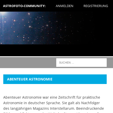
ASTROFOTO-COMMUNITY:
ANMELDEN
REGISTRIERUNG
ABENTEUER ASTRONOMIE
Abenteuer Astronomie war eine Zeitschrift für praktische
Astronomie in deutscher Sprache. Sie galt als Nachfolger
des langjährigen Magazins Interstellarum. Beeindruckende