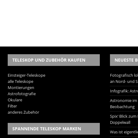
TELESKOP UND ZUBEHÖR KAUFEN
NEUESTE B
Einsteiger-Teleskope
Fotografisch lo
alle Teleskope
an Nord- und 
Montierungen
Infografik: As
Astrofotografie
Okulare
Astronomie im W
Filter
Beobachtung
anderes Zubehör
Spix‘ Blick zum
Doppelwall
SPANNENDE TELESKOP MARKEN
Was ist eigentl