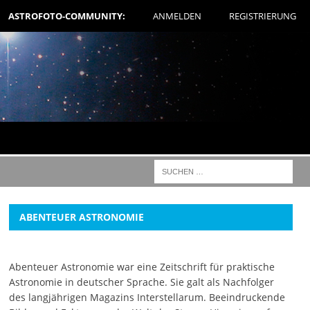
ASTROFOTO-COMMUNITY:
ANMELDEN
REGISTRIERUNG
ABENTEUER ASTRONOMIE
Abenteuer Astronomie war eine Zeitschrift für praktische
Astronomie in deutscher Sprache. Sie galt als Nachfolger
des langjährigen Magazins Interstellarum. Beeindruckende