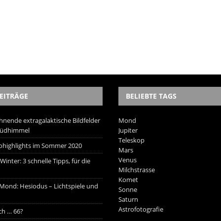
EITRÄGE
BELIEBTE TAGS
hnende extragalaktische Bildfelder
Mond
Südhimmel
Jupiter
Teleskop
trohighlights im Sommer 2020
Mars
Venus
inter: 3 schnelle Tipps, für die
Milchstrasse
Komet
 Mond: Hesiodus – Lichtspiele und
Sonne
Saturn
Astrofotografie
ich … 66?