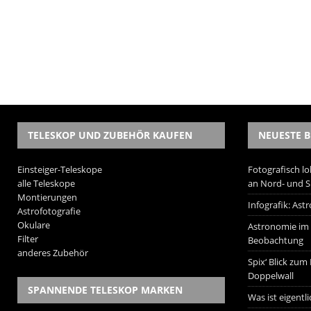
TELESKOP UND ZUBEHÖR KAUFEN
NEUESTE B
Einsteiger-Teleskope
Fotografisch lo
alle Teleskope
an Nord- und 
Montierungen
Infografik: As
Astrofotografie
Okulare
Astronomie im W
Filter
Beobachtung
anderes Zubehör
Spix‘ Blick zum
Doppelwall
SPANNENDE TELESKOP MARKEN
Was ist eigentl