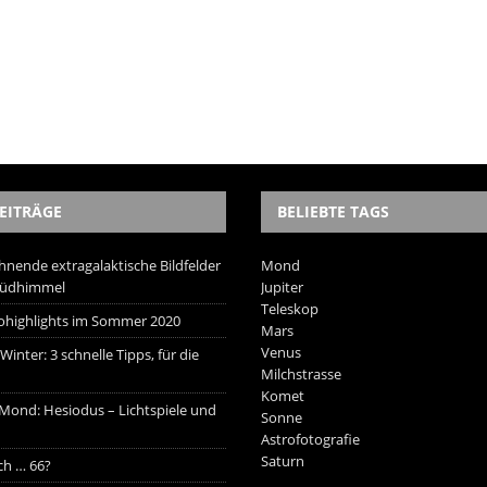
EITRÄGE
BELIEBTE TAGS
hnende extragalaktische Bildfelder
Mond
Südhimmel
Jupiter
Teleskop
trohighlights im Sommer 2020
Mars
Venus
inter: 3 schnelle Tipps, für die
Milchstrasse
Komet
 Mond: Hesiodus – Lichtspiele und
Sonne
Astrofotografie
Saturn
ich … 66?