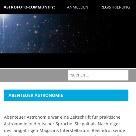
ASTROFOTO-COMMUNITY:
ANMELDEN
REGISTRIERUNG
ABENTEUER ASTRONOMIE
Abenteuer Astronomie war eine Zeitschrift für praktische
Astronomie in deutscher Sprache. Sie galt als Nachfolger
des langjährigen Magazins Interstellarum. Beeindruckende