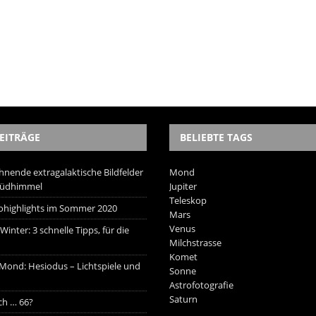
EITRÄGE
BELIEBTE TAGS
hnende extragalaktische Bildfelder
Mond
Südhimmel
Jupiter
Teleskop
trohighlights im Sommer 2020
Mars
Venus
inter: 3 schnelle Tipps, für die
Milchstrasse
Komet
 Mond: Hesiodus – Lichtspiele und
Sonne
Astrofotografie
Saturn
ich … 66?