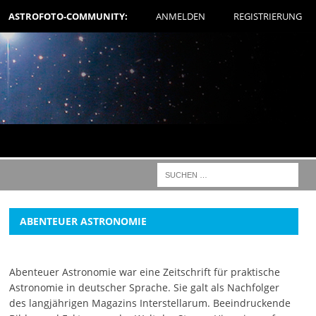
ASTROFOTO-COMMUNITY:
ANMELDEN
REGISTRIERUNG
ABENTEUER ASTRONOMIE
Abenteuer Astronomie war eine Zeitschrift für praktische
Astronomie in deutscher Sprache. Sie galt als Nachfolger
des langjährigen Magazins Interstellarum. Beeindruckende