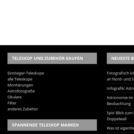
TELESKOP UND ZUBEHÖR KAUFEN
NEUESTE B
Einsteiger-Teleskope
Fotografisch lo
alle Teleskope
an Nord- und 
Montierungen
Infografik: As
Astrofotografie
Okulare
Astronomie im W
Filter
Beobachtung
anderes Zubehör
Spix‘ Blick zum
Doppelwall
SPANNENDE TELESKOP MARKEN
Was ist eigentl