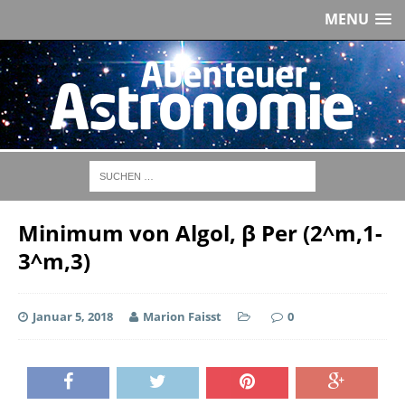
MENU
Minimum von Algol, β Per (2^m,1-
3^m,3)
Januar 5, 2018
Marion Faisst
0