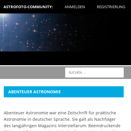
ASTROFOTO-COMMUNITY:
ANMELDEN
REGISTRIERUNG
ABENTEUER ASTRONOMIE
Abenteuer Astronomie war eine Zeitschrift für praktische
Astronomie in deutscher Sprache. Sie galt als Nachfolger
des langjährigen Magazins Interstellarum. Beeindruckende