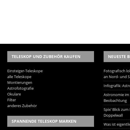
TELESKOP UND ZUBEHÖR KAUFEN
NEUESTE B
Einsteiger-Teleskope
Fotografisch lo
alle Teleskope
an Nord- und 
Montierungen
Infografik: As
Astrofotografie
Okulare
Astronomie im W
Filter
Beobachtung
anderes Zubehör
Spix‘ Blick zum
Doppelwall
SPANNENDE TELESKOP MARKEN
Was ist eigentl