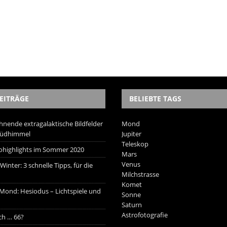
EITRÄGE
BELIEBTE TAGS
hnende extragalaktische Bildfelder
Mond
Südhimmel
Jupiter
Teleskop
trohighlights im Sommer 2020
Mars
Venus
inter: 3 schnelle Tipps, für die
Milchstrasse
Komet
 Mond: Hesiodus – Lichtspiele und
Sonne
Saturn
Astrofotografie
ich … 66?