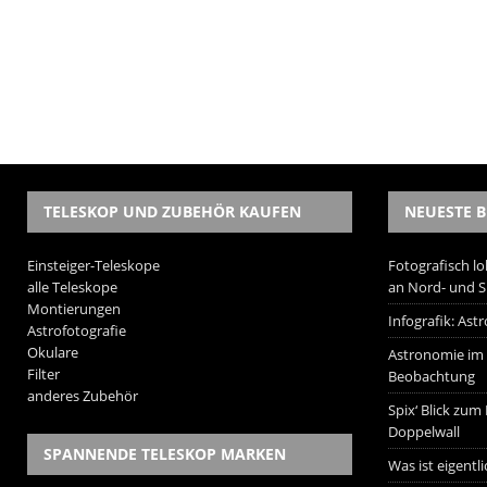
TELESKOP UND ZUBEHÖR KAUFEN
NEUESTE B
Einsteiger-Teleskope
Fotografisch lo
alle Teleskope
an Nord- und 
Montierungen
Infografik: As
Astrofotografie
Okulare
Astronomie im W
Filter
Beobachtung
anderes Zubehör
Spix‘ Blick zum
Doppelwall
SPANNENDE TELESKOP MARKEN
Was ist eigentl