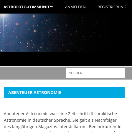
ASTROFOTO-COMMUNITY:
ANMELDEN
REGISTRIERUNG
ABENTEUER ASTRONOMIE
Abenteuer Astronomie war eine Zeitschrift für praktische
Astronomie in deutscher Sprache. Sie galt als Nachfolger
des langjährigen Magazins Interstellarum. Beeindruckende