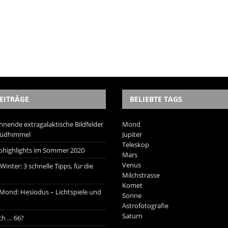
EITRÄGE
BELIEBTE TAGS
hnende extragalaktische Bildfelder
Mond
Südhimmel
Jupiter
Teleskop
trohighlights im Sommer 2020
Mars
Venus
inter: 3 schnelle Tipps, für die
Milchstrasse
Komet
 Mond: Hesiodus – Lichtspiele und
Sonne
Astrofotografie
Saturn
ich … 66?