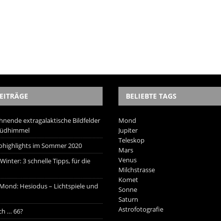
EITRÄGE
BELIEBTE TAGS
hnende extragalaktische Bildfelder
Mond
Südhimmel
Jupiter
Teleskop
trohighlights im Sommer 2020
Mars
Venus
inter: 3 schnelle Tipps, für die
Milchstrasse
Komet
 Mond: Hesiodus – Lichtspiele und
Sonne
Saturn
Astrofotografie
ich … 66?