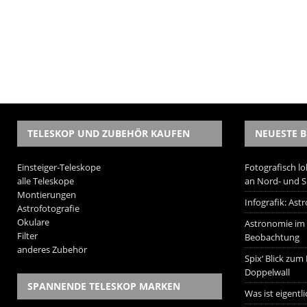
TELESKOP UND ZUBEHÖR KAUFEN
NEUESTE B
Einsteiger-Teleskope
Fotografisch lo
alle Teleskope
an Nord- und 
Montierungen
Infografik: As
Astrofotografie
Okulare
Astronomie im W
Filter
Beobachtung
anderes Zubehör
Spix‘ Blick zum
Doppelwall
SPANNENDE TELESKOP MARKEN
Was ist eigentl