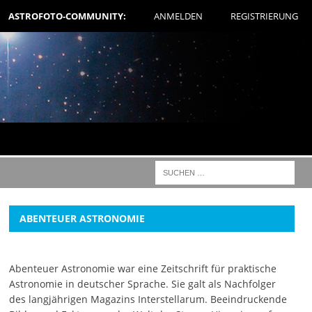
ASTROFOTO-COMMUNITY:
ANMELDEN
REGISTRIERUNG
ABENTEUER ASTRONOMIE
Abenteuer Astronomie war eine Zeitschrift für praktische
Astronomie in deutscher Sprache. Sie galt als Nachfolger
des langjährigen Magazins Interstellarum. Beeindruckende