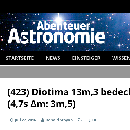
STARTSEITE
NEWS
EINSTEIGER
WISSE
(423) Diotima 13m,3 bedec
(4,7s Δm: 3m,5)
Juli 27, 2016
Ronald Stoyan
0