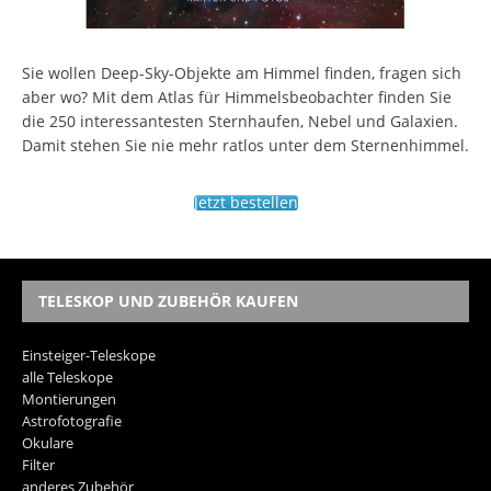
Sie wollen Deep-Sky-Objekte am Himmel finden, fragen sich
aber wo? Mit dem Atlas für Himmelsbeobachter finden Sie
die 250 interessantesten Sternhaufen, Nebel und Galaxien.
Damit stehen Sie nie mehr ratlos unter dem Sternenhimmel.
Jetzt bestellen
TELESKOP UND ZUBEHÖR KAUFEN
Einsteiger-Teleskope
alle Teleskope
Montierungen
Astrofotografie
Okulare
Filter
anderes Zubehör