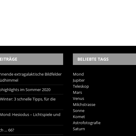
EITRÄGE
BELIEBTE TAGS
hnende extragalaktische Bildfelder
Mond
Südhimmel
Jupiter
Teleskop
trohighlights im Sommer 2020
Mars
Venus
inter: 3 schnelle Tipps, für die
Milchstrasse
Sonne
 Mond: Hesiodus – Lichtspiele und
Komet
Astrofotografie
Saturn
ich … 66?