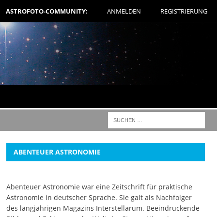
ASTROFOTO-COMMUNITY:
ANMELDEN
REGISTRIERUNG
ABENTEUER ASTRONOMIE
Abenteuer Astronomie war eine Zeitschrift für praktische
Astronomie in deutscher Sprache. Sie galt als Nachfolger
des langjährigen Magazins Interstellarum. Beeindruckende