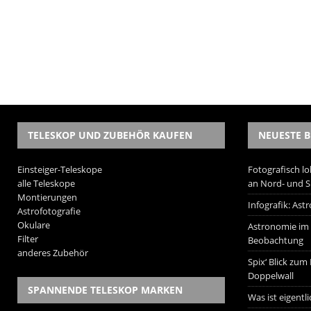
TELESKOP UND ZUBEHÖR KAUFEN
NEUESTE B
Einsteiger-Teleskope
Fotografisch lo
alle Teleskope
an Nord- und 
Montierungen
Infografik: As
Astrofotografie
Okulare
Astronomie im W
Filter
Beobachtung
anderes Zubehör
Spix‘ Blick zum
Doppelwall
SPANNENDE TELESKOP MARKEN
Was ist eigentl