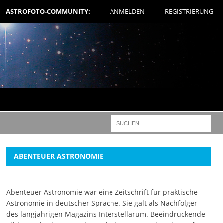
ASTROFOTO-COMMUNITY:
ANMELDEN
REGISTRIERUNG
ABENTEUER ASTRONOMIE
Abenteuer Astronomie war eine Zeitschrift für praktische
Astronomie in deutscher Sprache. Sie galt als Nachfolger
des langjährigen Magazins Interstellarum. Beeindruckende