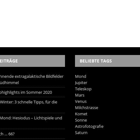
EITRÄGE
BELIEBTE TAGS
hnende extragalaktische Bildfelder
Mond
Südhimmel
Jupiter
Teleskop
trohighlights im Sommer 2020
Mars
Venus
inter: 3 schnelle Tipps, für die
Milchstrasse
Komet
 Mond: Hesiodus – Lichtspiele und
Sonne
Astrofotografie
Saturn
ich … 66?