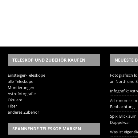
TELESKOP UND ZUBEHÖR KAUFEN
NEUESTE B
Einsteiger-Teleskope
Fotografisch lo
alle Teleskope
an Nord- und 
Montierungen
Infografik: As
Astrofotografie
Okulare
Astronomie im W
Filter
Beobachtung
anderes Zubehör
Spix‘ Blick zum
Doppelwall
SPANNENDE TELESKOP MARKEN
Was ist eigentl